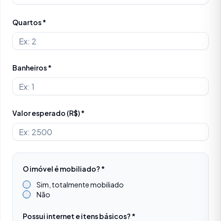
Quartos *
Banheiros *
Valor esperado (R$) *
O imóvel é mobiliado? *
Sim, totalmente mobiliado
Não
Possui internet e itens básicos? *