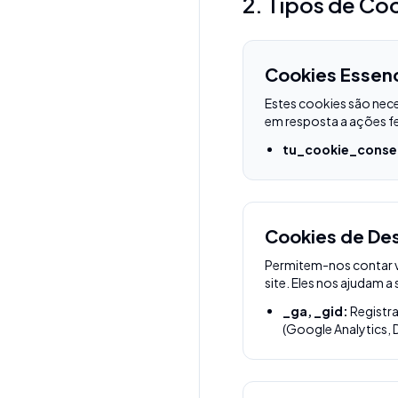
2. Tipos de Co
Cookies Essenc
Estes cookies são nece
em resposta a ações fe
tu_cookie_conse
Cookies de De
Permitem-nos contar v
site. Eles nos ajudam a
_ga, _gid:
Registra
(Google Analytics, 