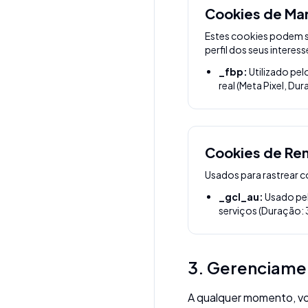
Cookies de Mar
Estes cookies podem se
perfil dos seus interes
_fbp:
Utilizado pe
real (Meta Pixel, Du
Cookies de Re
Usados para rastrear c
_gcl_au:
Usado pel
serviços (Duração: 
3. Gerenciame
A qualquer momento, vo