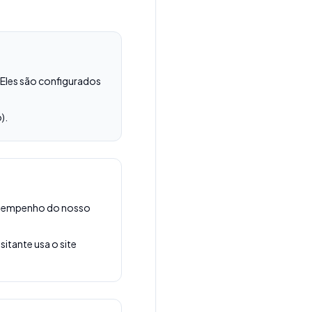
 Eles são configurados
).
desempenho do nosso
itante usa o site