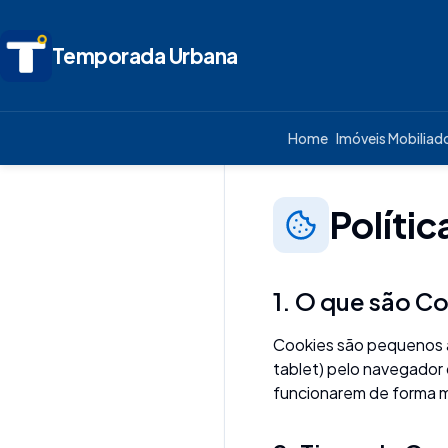
Temporada Urbana
Voltar para Home
Home
Imóveis Mobiliad
Políti
1. O que são C
Cookies são pequenos a
tablet) pelo navegador 
funcionarem de forma ma