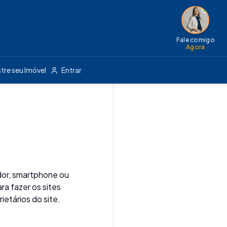
Fale comigo
Agora
tre seu Imóvel
Entrar
dor, smartphone ou
ra fazer os sites
etários do site.