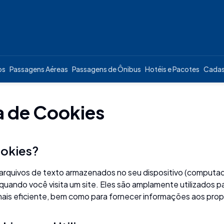
os
Passagens Aéreas
Passagens de Ônibus
Hotéis e Pacotes
Cadas
ca de Cookies
ookies?
rquivos de texto armazenados no seu dispositivo (computa
quando você visita um site. Eles são amplamente utilizados pa
is eficiente, bem como para fornecer informações aos propri