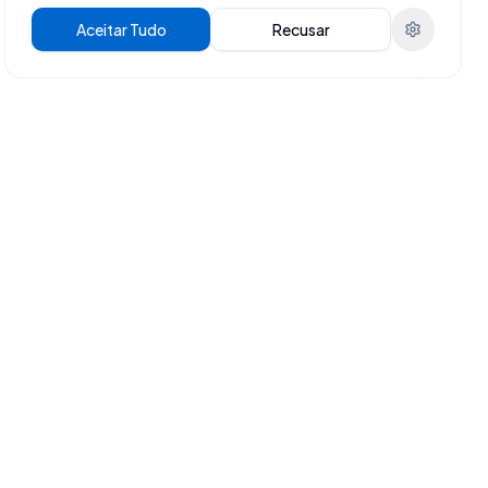
Aceitar Tudo
Recusar
Acesso Rápido
Home
Imóveis Corporativos
Passagens Aéreas
Sobre Nós
Contato
Voos e Transporte