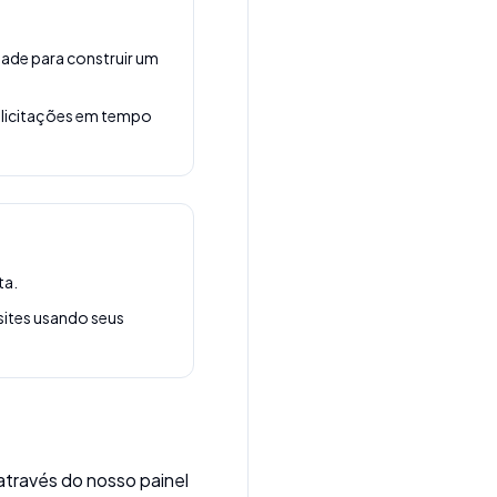
dade para construir um
o licitações em tempo
ta.
sites usando seus
través do nosso painel